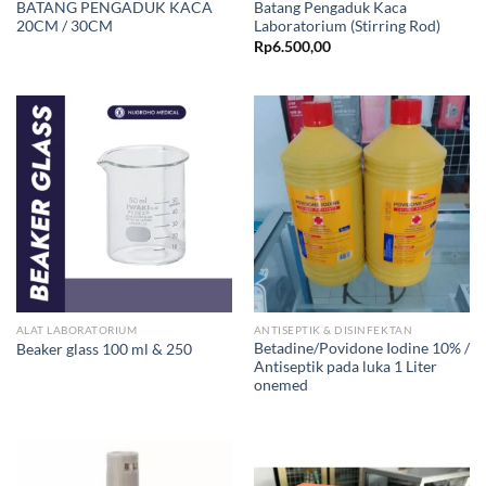
BATANG PENGADUK KACA
Batang Pengaduk Kaca
20CM / 30CM
Laboratorium (Stirring Rod)
Rp
6.500,00
ALAT LABORATORIUM
ANTISEPTIK & DISINFEKTAN
Betadine/Povidone Iodine 10% /
Beaker glass 100 ml & 250
Antiseptik pada luka 1 Liter
onemed