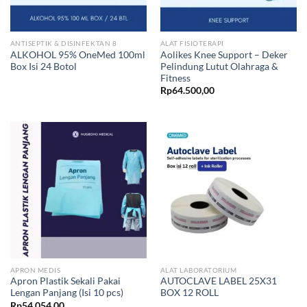
ANTISEPTIK & DISINFEKTAN 8
ALAT FISIOTERAPI
ALKOHOL 95% OneMed 100ml
Aolikes Knee Support – Deker
Box Isi 24 Botol
Pelindung Lutut Olahraga &
Fitness
Rp
64.500,00
APRON MEDIS
ALAT LABORATORIUM
Apron Plastik Sekali Pakai
AUTOCLAVE LABEL 25X31
Lengan Panjang (Isi 10 pcs)
BOX 12 ROLL
Rp
54.054,00