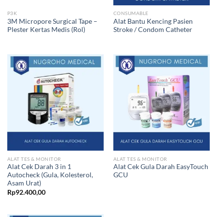
P3K
CONSUMABLE
3M Micropore Surgical Tape –
Alat Bantu Kencing Pasien
Plester Kertas Medis (Rol)
Stroke / Condom Catheter
ALAT TES & MONITOR
ALAT TES & MONITOR
Alat Cek Darah 3 in 1
Alat Cek Gula Darah EasyTouch
Autocheck (Gula, Kolesterol,
GCU
Asam Urat)
Rp
92.400,00