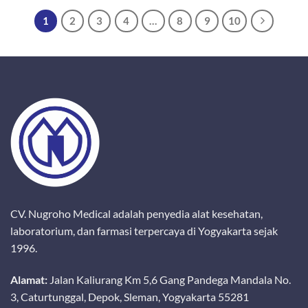
1
2
3
4
…
8
9
10
CV. Nugroho Medical adalah penyedia alat kesehatan,
laboratorium, dan farmasi terpercaya di Yogyakarta sejak
1996.
Alamat:
Jalan Kaliurang Km 5,6 Gang Pandega Mandala No.
3, Caturtunggal, Depok, Sleman, Yogyakarta 55281