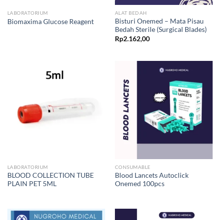
LABORATORIUM
ALAT BEDAH
Bisturi Onemed – Mata Pisau
Biomaxima Glucose Reagent
Bedah Sterile (Surgical Blades)
Rp
2.162,00
LABORATORIUM
CONSUMABLE
BLOOD COLLECTION TUBE
Blood Lancets Autoclick
PLAIN PET 5ML
Onemed 100pcs