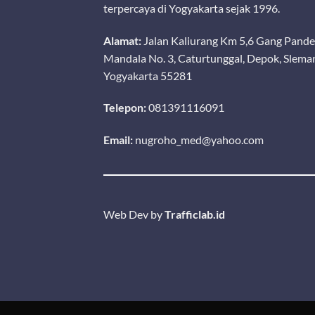
terpercaya di Yogyakarta sejak 1996.
Alamat:
Jalan Kaliurang Km 5,6 Gang Pand
Mandala No. 3, Caturtunggal, Depok, Slema
Yogyakarta 55281
ALAT KESEHATAN LAINNYA
P3K
CERVICAL BRUSH OneMed Box
OneMed Plesterin Aqua (Ece
Telepon:
081391116091
100’s
Email:
nugroho_med@yahoo.com
Web Dev by
Trafficlab.id