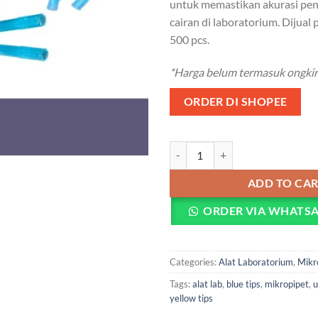
untuk memastikan akurasi pe
cairan di laboratorium. Dijual 
500 pcs.
*Harga belum termasuk ongkir
ORDER DI SHOPEE
Blue Tips 1000ul - Ujung Pipet Bi
ADD TO CA
ORDER VIA WHATS
Categories:
Alat Laboratorium
,
Mikr
Tags:
alat lab
,
blue tips
,
mikropipet
,
u
yellow tips