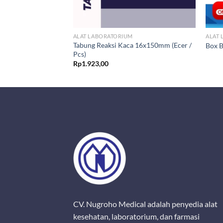
M
ALAT LABORATORIUM
ALAT
pet Biru) 1000uL –
Tabung Reaksi Kaca 16x150mm (Ecer /
Box B
Pcs)
Rp
1.923,00
CV. Nugroho Medical adalah penyedia alat
kesehatan, laboratorium, dan farmasi