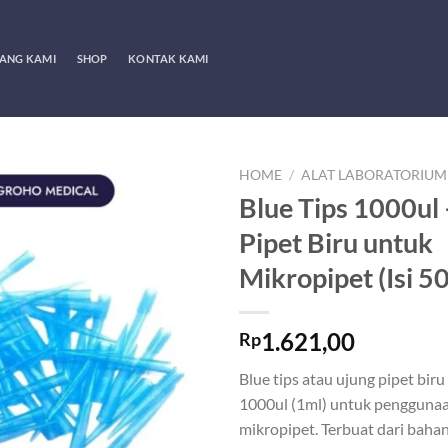
ANG KAMI
SHOP
KONTAK KAMI
HOME
/
ALAT LABORATORIUM
Blue Tips 1000ul
Pipet Biru untuk
Mikropipet (Isi 5
1.621,00
Rp
Blue tips atau ujung pipet bir
1000ul (1ml) untuk pengguna
mikropipet. Terbuat dari baha