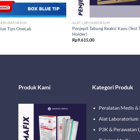
 LABORATORIUM
ALAT LABORATORIUM
Penjepit Tabung Reaksi Kayu (Test 
lue Tips OneLab
Holder)
Rp
9.615,00
Produk Kami
Kategori Produk
Peralatan Medis &
Alat Laboratorium
P3K & Perawatan 