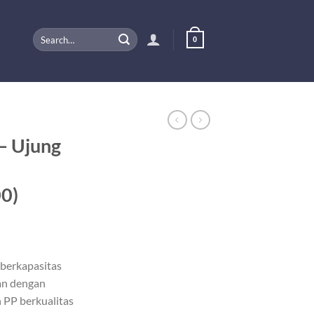
Search
0
for:
 – Ujung
00)
u berkapasitas
an dengan
n PP berkualitas