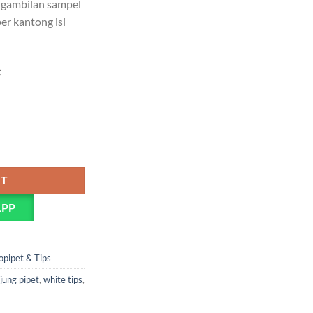
ngambilan sampel
per kantong isi
.
ru untuk Mikropipet (Isi 500) quantity
RT
APP
opipet & Tips
jung pipet
,
white tips
,