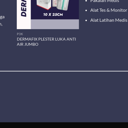
Pakaian Medis
Alat Tes & Monitor
ega
Alat Latihan Medis
n,
P3K
DERMAFIX PLESTER LUKA ANTI
r/Box)
AIR JUMBO