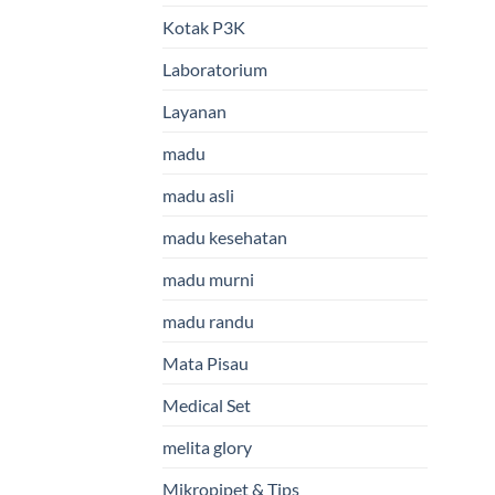
Kotak P3K
Laboratorium
Layanan
madu
madu asli
madu kesehatan
madu murni
madu randu
Mata Pisau
Medical Set
melita glory
Mikropipet & Tips