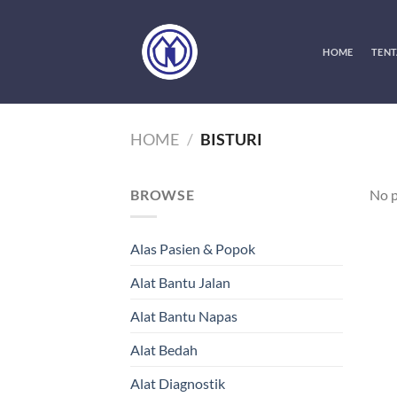
Skip
to
content
HOME
TENT
HOME
/
BISTURI
BROWSE
No p
Alas Pasien & Popok
Alat Bantu Jalan
Alat Bantu Napas
Alat Bedah
Alat Diagnostik