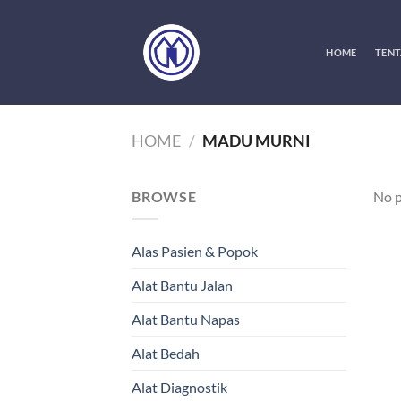
Skip
to
content
HOME
TENT
HOME
/
MADU MURNI
BROWSE
No p
Alas Pasien & Popok
Alat Bantu Jalan
Alat Bantu Napas
Alat Bedah
Alat Diagnostik