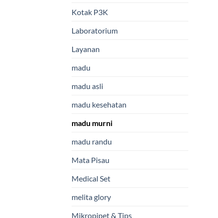
Kotak P3K
Laboratorium
Layanan
madu
madu asli
madu kesehatan
madu murni
madu randu
Mata Pisau
Medical Set
melita glory
Mikropipet & Tips