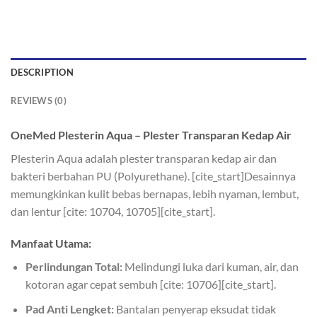
DESCRIPTION
REVIEWS (0)
OneMed Plesterin Aqua – Plester Transparan Kedap Air
Plesterin Aqua adalah plester transparan kedap air dan
bakteri berbahan PU (Polyurethane). [cite_start]Desainnya
memungkinkan kulit bebas bernapas, lebih nyaman, lembut,
dan lentur [cite: 10704, 10705][cite_start].
Manfaat Utama:
Perlindungan Total:
Melindungi luka dari kuman, air, dan
kotoran agar cepat sembuh [cite: 10706][cite_start].
Pad Anti Lengket:
Bantalan penyerap eksudat tidak