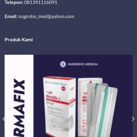
Telepon:
081391116091
Email:
nugroho_med@yahoo.com
Produk Kami