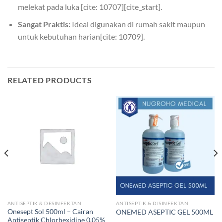
melekat pada luka [cite: 10707][cite_start].
Sangat Praktis:
Ideal digunakan di rumah sakit maupun
untuk kebutuhan harian[cite: 10709].
RELATED PRODUCTS
ANTISEPTIK & DESINFEKTAN
ANTISEPTIK & DISINFEKTAN
Onesept Sol 500ml – Cairan
ONEMED ASEPTIC GEL 500ML
Antiseptik Chlorhexidine 0.05%