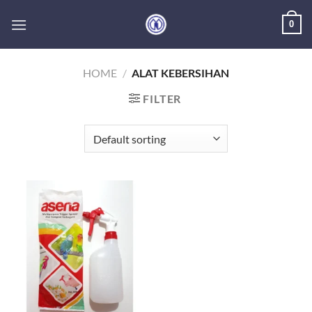
Skip
0
to
content
HOME
/
ALAT KEBERSIHAN
FILTER