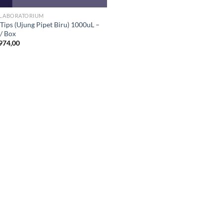
 LABORATORIUM
 Tips (Ujung Pipet Biru) 1000uL –
 / Box
974,00