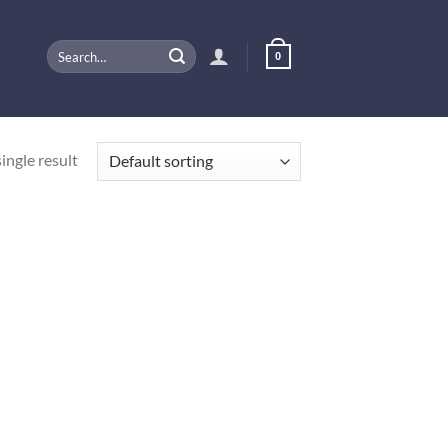
Search
0
for:
ingle result