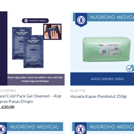
 KOMPRES
ALAT P3K
and Cold Pack Gel Onemed – Alat
Husada Kapas Pembalut 250gr
res Panas Dingin
.620,00