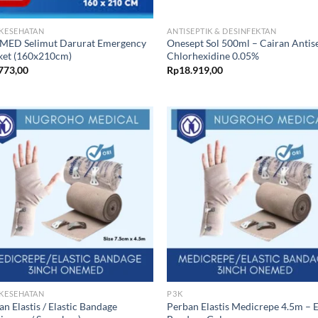
 KESEHATAN
ANTISEPTIK & DESINFEKTAN
ED Selimut Darurat Emergency
Onesept Sol 500ml – Cairan Antis
ket (160x210cm)
Chlorhexidine 0.05%
773,00
Rp
18.919,00
 KESEHATAN
P3K
n Elastis / Elastic Bandage
Perban Elastis Medicrepe 4.5m – E