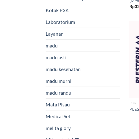
(Med
Rp
32
Kotak P3K
Laboratorium
Layanan
madu
madu asli
madu kesehatan
madu murni
madu randu
P3K
Mata Pisau
PLES
Medical Set
melita glory