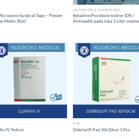
ANTISEPTIK & DISINFEKTAN
icropore Surgical Tape – Plester
Betadine/Povidone Iodine 10% /
as Medis (Rol)
Antiseptik pada luka 1 Liter onem
P3K
fix IV 9x6cm
Debrisoft Pad 10x10cm 1 Pcs