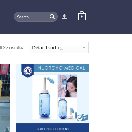
Search
0
for:
l 29 results