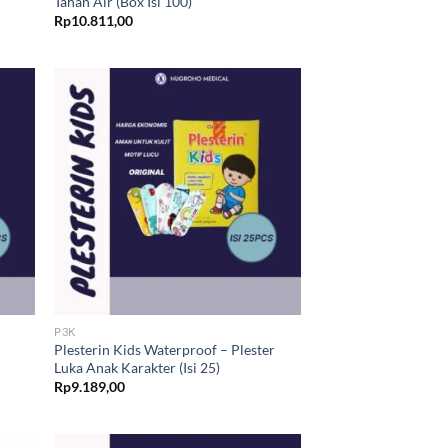
Tahan Air (Box Isi 100)
Rp
10.811,00
P3K
Plesterin Kids Waterproof – Plester
Luka Anak Karakter (Isi 25)
Rp
9.189,00