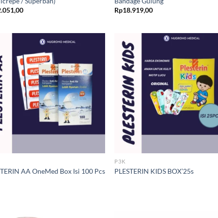
icrepe / Superban)
Bandage Gulung
.051,00
Rp
18.919,00
P3K
TERIN AA OneMed Box Isi 100 Pcs
PLESTERIN KIDS BOX’25s