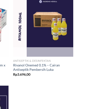
ANTISEPTIK & DESINFEKTAN
m x
Rivanol Onemed 0.1% – Cairan
Antiseptik Pembersih Luka
Rp
3.696,00