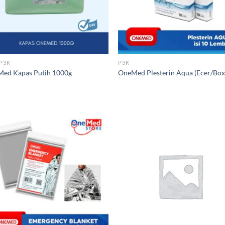
 P3K
P3K
ed Kapas Putih 1000g
OneMed Plesterin Aqua (Ecer/Box