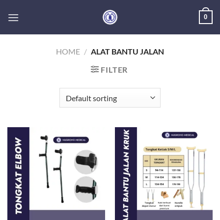
Skip
0
to
content
HOME
/
ALAT BANTU JALAN
FILTER