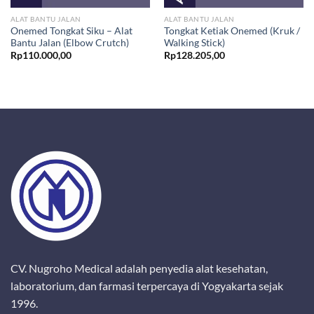
ALAT BANTU JALAN
ALAT BANTU JALAN
Onemed Tongkat Siku – Alat
Tongkat Ketiak Onemed (Kruk /
Bantu Jalan (Elbow Crutch)
Walking Stick)
Rp
110.000,00
Rp
128.205,00
CV. Nugroho Medical adalah penyedia alat kesehatan,
laboratorium, dan farmasi terpercaya di Yogyakarta sejak
1996.