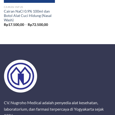
CAIRAN INFUS
Cairan NaCl 0.9% 100ml dan
Botol Alat Cuci Hidung (Nasal
Wash)
Price
Rp
17.500,00
–
Rp
72.500,00
range:
Rp17.500,00
through
Rp72.500,00
CV. Nugroho Medical adalah penyedia alat kesehatan,
laboratorium, dan farmasi terpercaya di Yogyakarta sejak