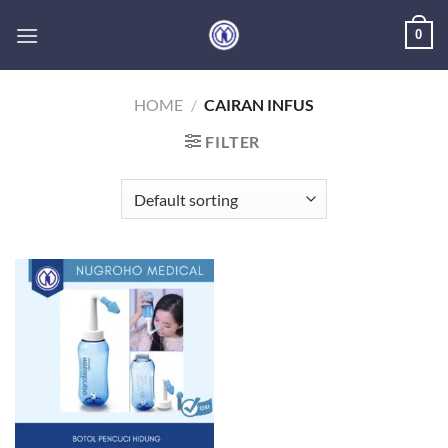
Skip
0
to
content
HOME
/
CAIRAN INFUS
FILTER