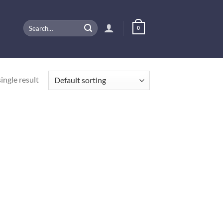
Search
0
for:
ingle result