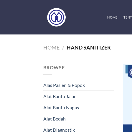
Skip
to
content
HOME
TENT
HOME
/
HAND SANITIZER
BROWSE
Alas Pasien & Popok
Alat Bantu Jalan
Alat Bantu Napas
Alat Bedah
Alat Diagnostik