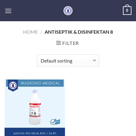
Skip
0
to
content
HOME
/
ANTISEPTIK & DISINFEKTAN 8
FILTER