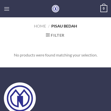
Skip
0
to
content
HOME
/
PISAU BEDAH
FILTER
No products were found matching your selection.