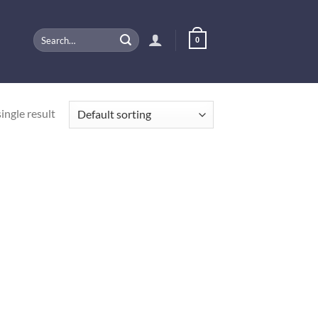
Search
0
for:
ingle result