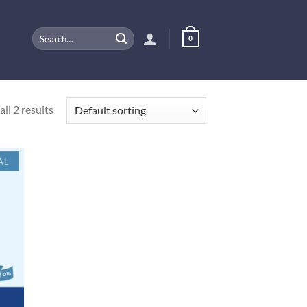
Search
0
for:
ll 2 results