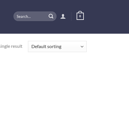
Search
0
for:
ingle result