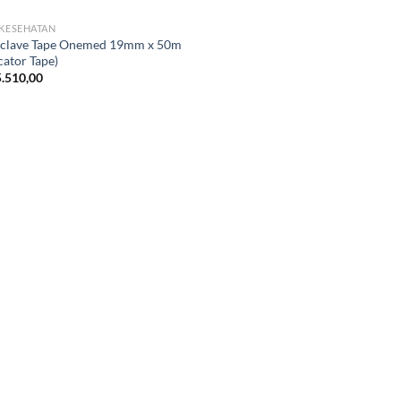
 KESEHATAN
clave Tape Onemed 19mm x 50m
cator Tape)
.510,00