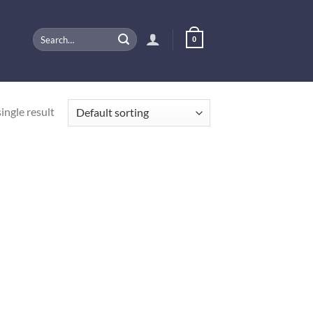
Search
0
for:
ingle result