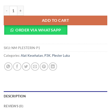
ONEMED Plesterin One P1 (Amplop Isi 10 Lembar) quantity
ADD TO CART
ORDER VIA WHATSAPP
SKU:
NM-PLESTERIN-P1
Categories:
Alat Kesehatan
,
P3K
,
Plester Luka
DESCRIPTION
REVIEWS (0)