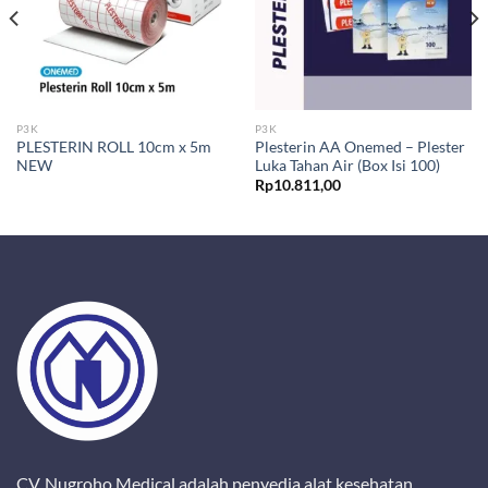
P3K
P3K
PLESTERIN ROLL 10cm x 5m
Plesterin AA Onemed – Plester
NEW
Luka Tahan Air (Box Isi 100)
Rp
10.811,00
CV. Nugroho Medical adalah penyedia alat kesehatan,