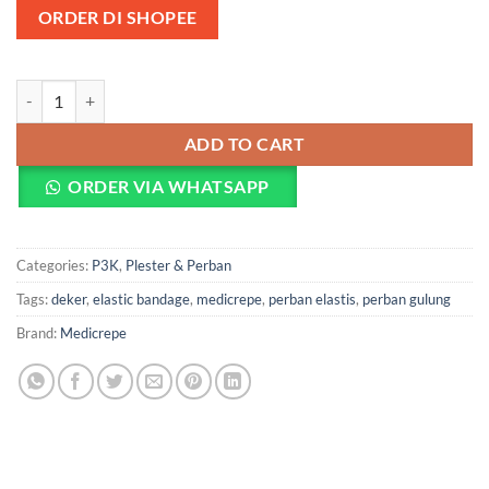
ORDER DI SHOPEE
Perban Elastis Medicrepe 4.5m - Elastic Bandage Gulung quantity
ADD TO CART
ORDER VIA WHATSAPP
Categories:
P3K
,
Plester & Perban
Tags:
deker
,
elastic bandage
,
medicrepe
,
perban elastis
,
perban gulung
Brand:
Medicrepe