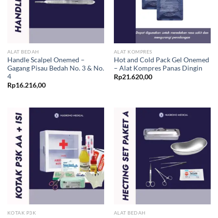
ALAT BEDAH
ALAT KOMPRES
Handle Scalpel Onemed –
Hot and Cold Pack Gel Onemed
Gagang Pisau Bedah No. 3 & No.
– Alat Kompres Panas Dingin
4
Rp
21.620,00
Rp
16.216,00
KOTAK P3K
ALAT BEDAH