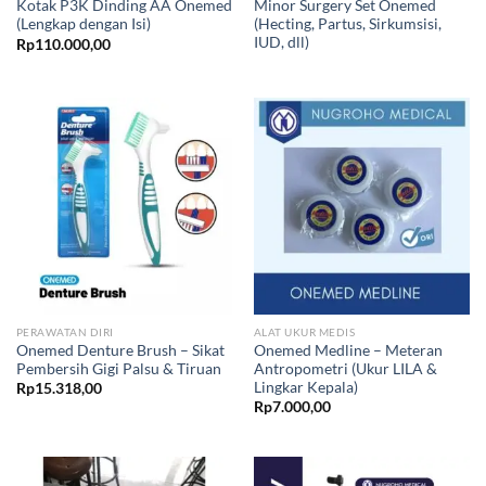
Kotak P3K Dinding AA Onemed
Minor Surgery Set Onemed
(Lengkap dengan Isi)
(Hecting, Partus, Sirkumsisi,
IUD, dll)
Rp
110.000,00
PERAWATAN DIRI
ALAT UKUR MEDIS
Onemed Denture Brush – Sikat
Onemed Medline – Meteran
Pembersih Gigi Palsu & Tiruan
Antropometri (Ukur LILA &
Lingkar Kepala)
Rp
15.318,00
Rp
7.000,00