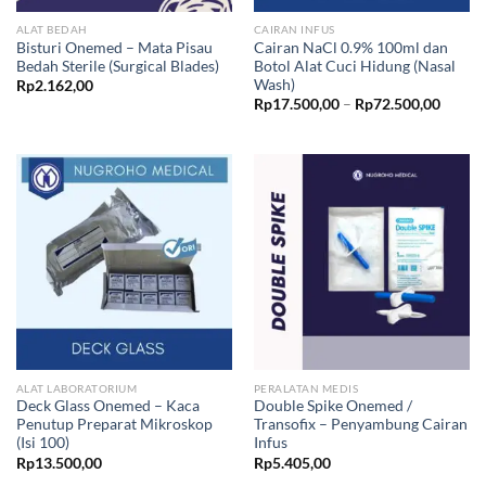
ALAT BEDAH
CAIRAN INFUS
Bisturi Onemed – Mata Pisau
Cairan NaCl 0.9% 100ml dan
Bedah Sterile (Surgical Blades)
Botol Alat Cuci Hidung (Nasal
Wash)
Rp
2.162,00
Price
Rp
17.500,00
–
Rp
72.500,00
range:
Rp17.5
throug
Rp72.5
ALAT LABORATORIUM
PERALATAN MEDIS
Deck Glass Onemed – Kaca
Double Spike Onemed /
Penutup Preparat Mikroskop
Transofix – Penyambung Cairan
(Isi 100)
Infus
Rp
13.500,00
Rp
5.405,00