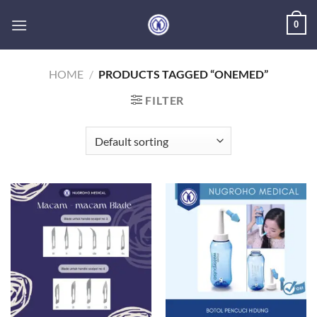
Skip
0
to
content
HOME
/
PRODUCTS TAGGED “ONEMED”
FILTER