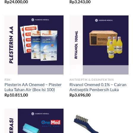
Rp
24.000,00
Rp
3.243,00
P3K
ANTISEPTIK & DESINFEKTAN
Plesterin AA Onemed – Plester
Rivanol Onemed 0.1% – Cairan
Luka Tahan Air (Box Isi 100)
Antiseptik Pembersih Luka
Rp
10.811,00
Rp
3.696,00