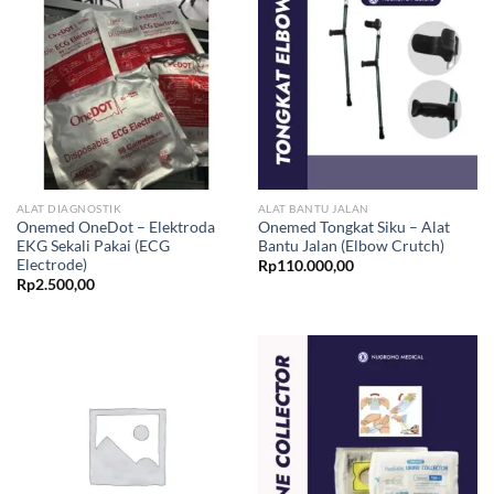
ALAT DIAGNOSTIK
ALAT BANTU JALAN
Onemed OneDot – Elektroda
Onemed Tongkat Siku – Alat
EKG Sekali Pakai (ECG
Bantu Jalan (Elbow Crutch)
Electrode)
Rp
110.000,00
Rp
2.500,00