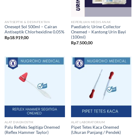
ANTISEPTIK & DESINFEKTAN
KEPERLUAN MEDIS ANAK
Onesept Sol 500ml – Cairan
Paediatric Urine Collector
Antiseptik Chlorhexidine 0.05%
Onemed – Kantong Urin Bayi
(100ml)
Rp
18.919,00
Rp
7.500,00
ALAT DIAGNOSTIK
ALAT LABORATORIUM
Palu Refleks Segitiga Onemed
Pipet Tetes Kaca Onemed
(Reflex Hammer Taylor)
(Ukuran Panjang / Pendek)