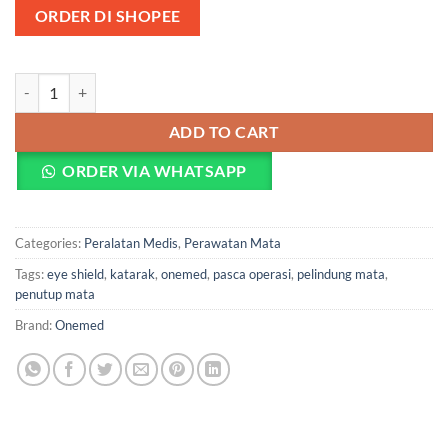
ORDER DI SHOPEE
Eye Shield Steril Onemed - Pelindung Mata Pasca Operasi quantity
ADD TO CART
ORDER VIA WHATSAPP
Categories:
Peralatan Medis
,
Perawatan Mata
Tags:
eye shield
,
katarak
,
onemed
,
pasca operasi
,
pelindung mata
,
penutup mata
Brand:
Onemed