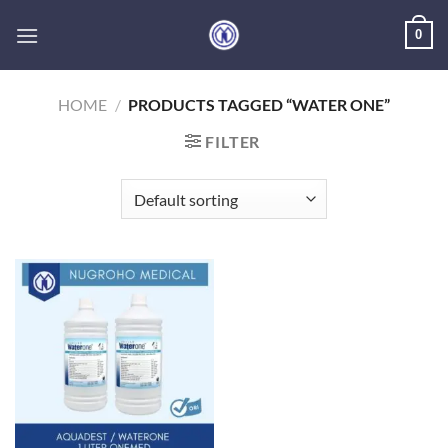
Skip
0
to
content
HOME
/
PRODUCTS TAGGED “WATER ONE”
FILTER