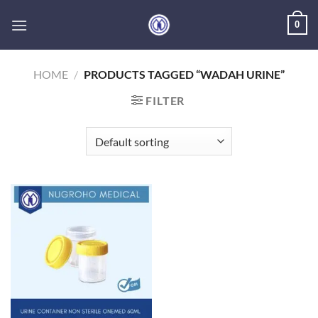
Skip
0
to
content
HOME
/
PRODUCTS TAGGED “WADAH URINE”
FILTER