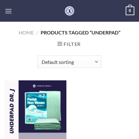
Skip
0
to
content
HOME
/
PRODUCTS TAGGED “UNDERPAD”
FILTER