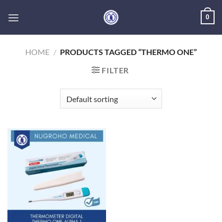
Skip
0
to
content
HOME
/
PRODUCTS TAGGED “THERMO ONE”
FILTER