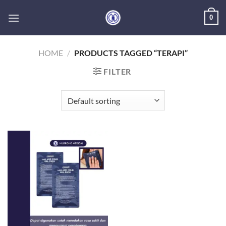
Skip
0
to
content
HOME
/
PRODUCTS TAGGED “TERAPI”
FILTER