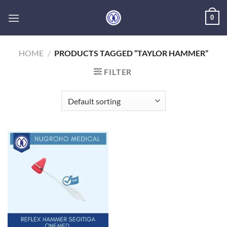
Skip
0
to
content
HOME
/
PRODUCTS TAGGED “TAYLOR HAMMER”
FILTER