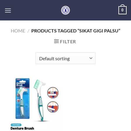
Skip
0
to
content
HOME
/
PRODUCTS TAGGED “SIKAT GIGI PALSU”
FILTER