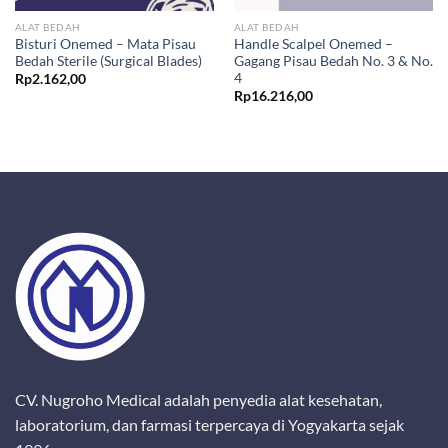
ALAT BEDAH
ALAT BEDAH
Bisturi Onemed – Mata Pisau
Handle Scalpel Onemed –
Bedah Sterile (Surgical Blades)
Gagang Pisau Bedah No. 3 & No.
4
Rp
2.162,00
Rp
16.216,00
CV. Nugroho Medical adalah penyedia alat kesehatan,
laboratorium, dan farmasi terpercaya di Yogyakarta sejak