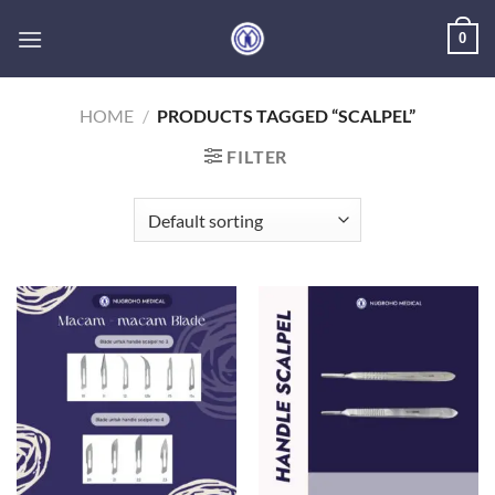
Skip
0
to
content
HOME
/
PRODUCTS TAGGED “SCALPEL”
FILTER