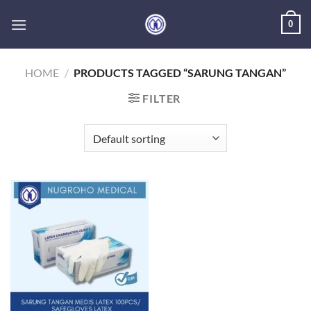
Skip
0
to
content
HOME
/
PRODUCTS TAGGED “SARUNG TANGAN”
FILTER