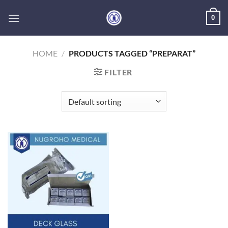
Skip
0
to
content
HOME
/
PRODUCTS TAGGED “PREPARAT”
FILTER