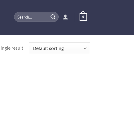
Search
0
for:
ingle result