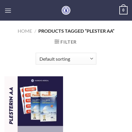
Skip
0
to
content
HOME
/
PRODUCTS TAGGED “PLESTER AA”
FILTER