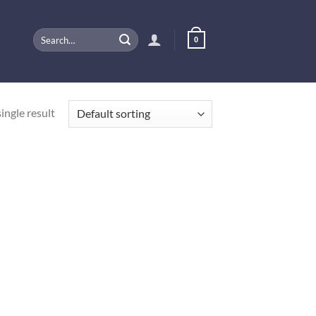
Search
0
for:
ingle result