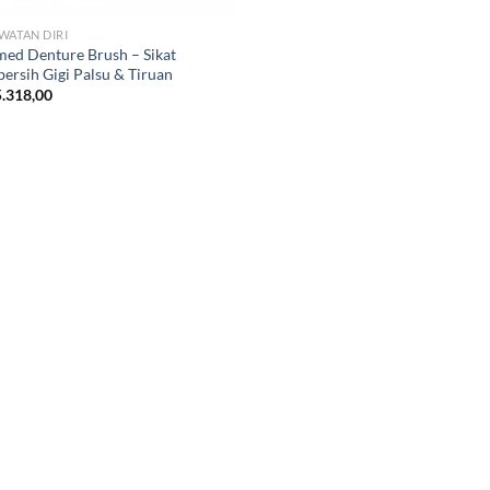
WATAN DIRI
ed Denture Brush – Sikat
ersih Gigi Palsu & Tiruan
.318,00