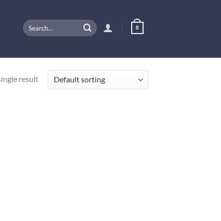
Search
0
for:
ingle result