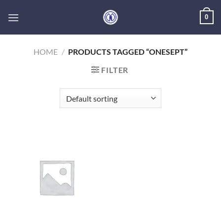
Skip
0
to
content
HOME
/
PRODUCTS TAGGED “ONESEPT”
FILTER