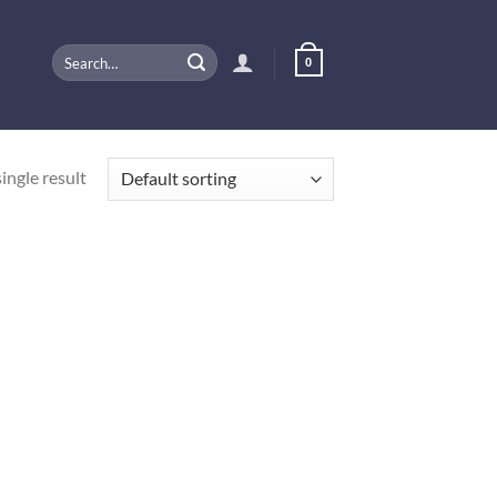
Search
0
for:
ingle result