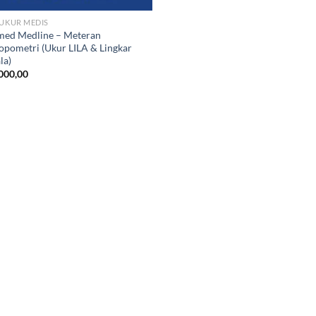
 UKUR MEDIS
ed Medline – Meteran
opometri (Ukur LILA & Lingkar
la)
000,00