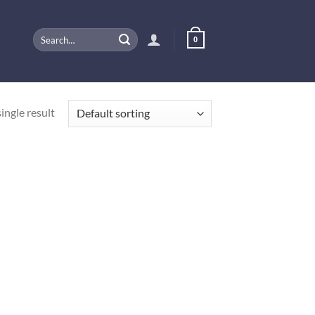
Search
0
for:
ingle result