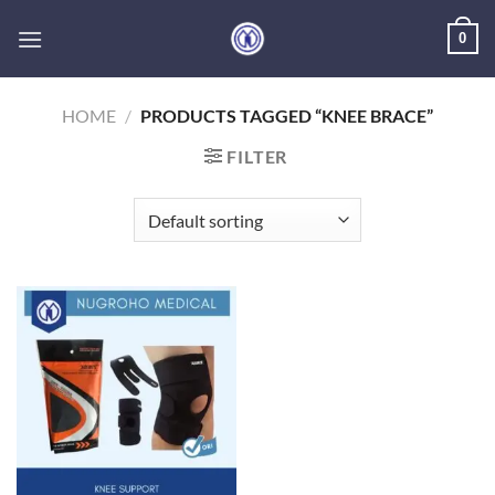
Skip
0
to
content
HOME
/
PRODUCTS TAGGED “KNEE BRACE”
FILTER