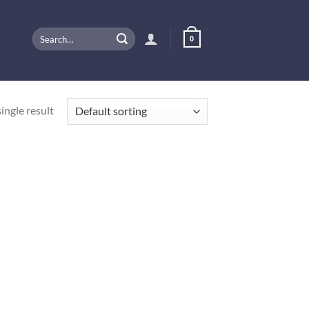
Search
0
for:
ingle result