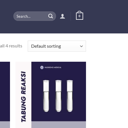
Search
0
for:
ll 4 results