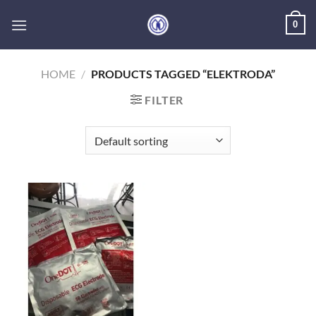
Skip
0
to
content
HOME
/
PRODUCTS TAGGED “ELEKTRODA”
FILTER