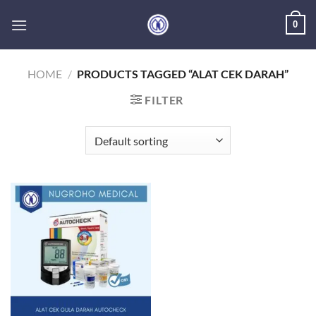
Skip
0
to
content
HOME
/
PRODUCTS TAGGED “ALAT CEK DARAH”
FILTER