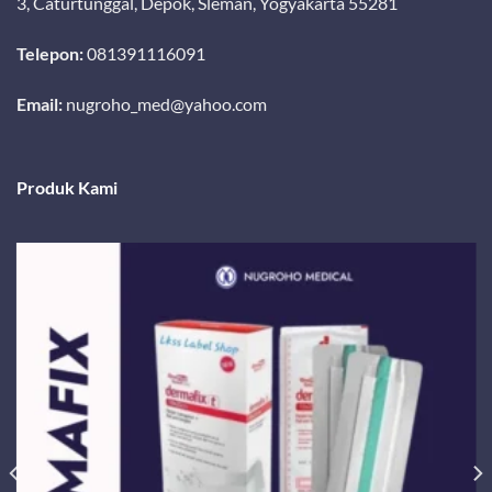
3, Caturtunggal, Depok, Sleman, Yogyakarta 55281
Telepon:
081391116091
Email:
nugroho_med@yahoo.com
Produk Kami