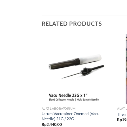
RELATED PRODUCTS
M
ALAT LABORATORIUM
ALAT
Jarum Vacutainer Onemed (Vacu
D 500’S
Ther
Needle) 21G / 22G
Rp
19
Rp
2.440,00