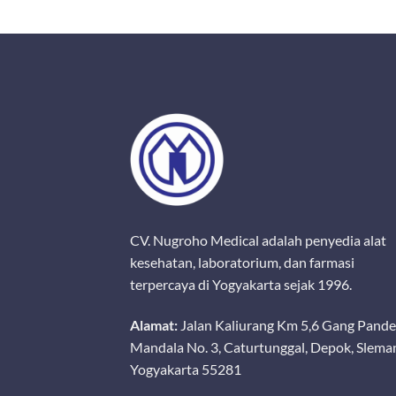
CV. Nugroho Medical adalah penyedia alat
kesehatan, laboratorium, dan farmasi
terpercaya di Yogyakarta sejak 1996.
Alamat:
Jalan Kaliurang Km 5,6 Gang Pand
Mandala No. 3, Caturtunggal, Depok, Slema
Yogyakarta 55281
ALAT KESEHATAN LAINNYA
P3K
CERVICAL BRUSH OneMed Box