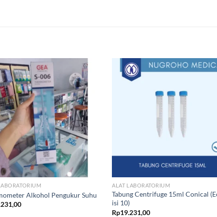
 LABORATORIUM
ALAT LABORATORIUM
Tabung Centrifuge 15ml Conical (E
mometer Alkohol Pengukur Suhu
isi 10)
.231,00
Rp
19.231,00