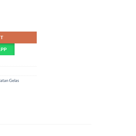
 Tube Holder) quantity
RT
APP
latan Gelas