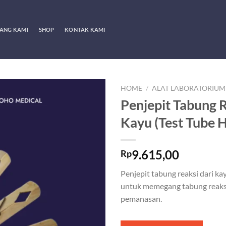
ANG KAMI
SHOP
KONTAK KAMI
HOME
/
ALAT LABORATORIUM
Penjepit Tabung 
Kayu (Test Tube H
9.615,00
Rp
Penjepit tabung reaksi dari k
untuk memegang tabung reaksi
pemanasan.