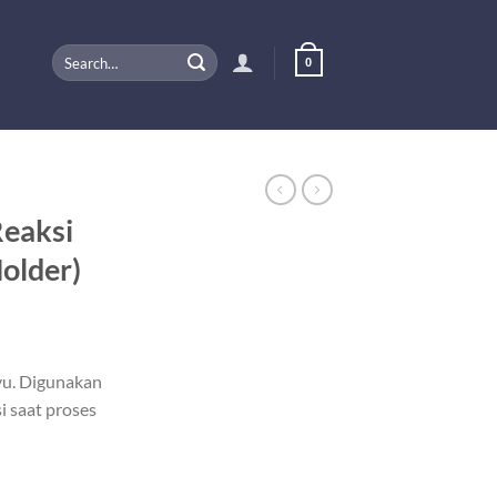
Search
0
for:
Reaksi
older)
ayu. Digunakan
 saat proses