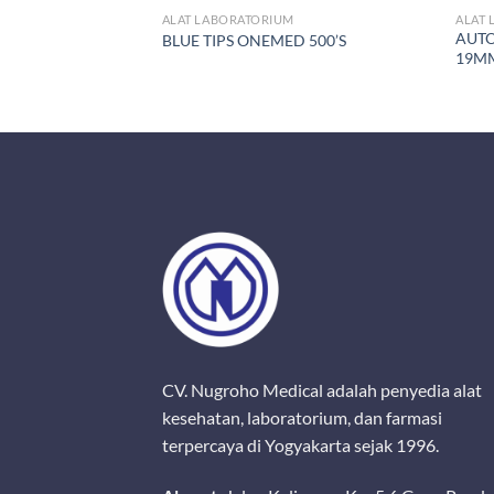
M
ALAT LABORATORIUM
ALAT
AUT
hol Pengukur Suhu
BLUE TIPS ONEMED 500’S
19M
CV. Nugroho Medical adalah penyedia alat
kesehatan, laboratorium, dan farmasi
terpercaya di Yogyakarta sejak 1996.