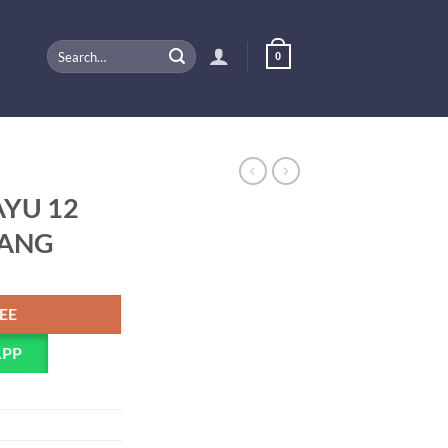
Search
0
for:
YU 12
BANG
PEE
APP