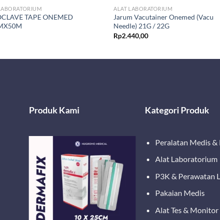
 LABORATORIUM
ALAT LABORATORIUM
OCLAVE TAPE ONEMED
Jarum Vacutainer Onemed (Vacu
MX50M
Needle) 21G / 22G
Rp
2.440,00
Produk Kami
Kategori Produk
Peralatan Medis &
Alat Laboratorium
P3K & Perawatan 
Pakaian Medis
Alat Tes & Monitor