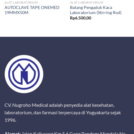
ALAT LABORATORIUM
ALAT LABORATORIUM
AUTOCLAVE TAPE ONEMED
Batang Pengaduk Kaca
19MMX50M
Laboratorium (Stirring Rod)
Rp
6.500,00
CV. Nugroho Medical adalah penyedia alat kesehatan,
laboratorium, dan farmasi terpercaya di Yogyakarta sejak
1996.
Alamat:
Jalan Kaliurang Km 5,6 Gang Pandega Mandala No.