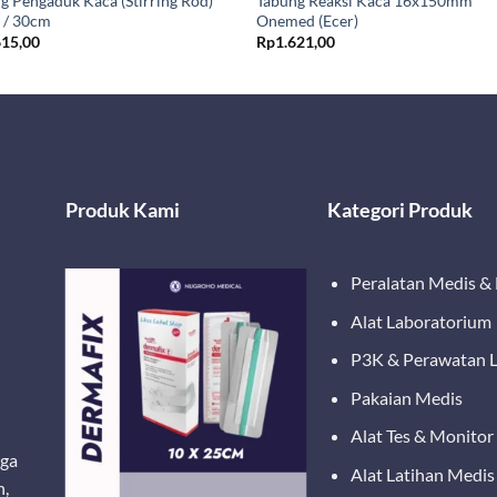
g Pengaduk Kaca (Stirring Rod)
Tabung Reaksi Kaca 16x150mm
 / 30cm
Onemed (Ecer)
615,00
Rp
1.621,00
Produk Kami
Kategori Produk
Peralatan Medis &
Alat Laboratorium
P3K & Perawatan 
Pakaian Medis
Alat Tes & Monitor
ega
Alat Latihan Medis
n,