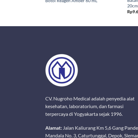
ratorium (Pembersih
Batan
Botol Reagen Amber 60 mL
lenmeyer)
20cm
Rp
9.
CV. Nugroho Medical adalah penyedia alat
kesehatan, laboratorium, dan farmasi
terpercaya di Yogyakarta sejak 1996.
Alamat:
Jalan Kaliurang Km 5,6 Gang Pand
Mandala No. 3, Caturtunggal, Depok, Slema