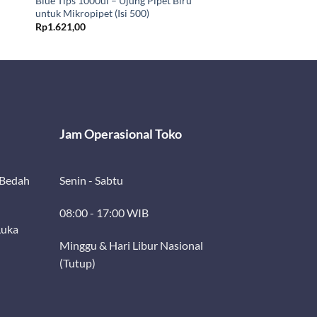
Blue Tips 1000ul – Ujung Pipet Biru
untuk Mikropipet (Isi 500)
Rp
1.621,00
Jam Operasional Toko
 Bedah
Senin - Sabtu
08:00 - 17:00 WIB
Luka
Minggu & Hari Libur Nasional
(Tutup)