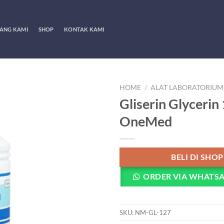
ANG KAMI
SHOP
KONTAK KAMI
HOME
/
ALAT LABORATORIUM
Gliserin Glycerin 
OneMed
BELI DI SHO
ORDER VIA WHATS
SKU:
NM-GL-127