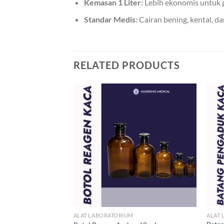
Kemasan 1 Liter:
Lebih ekonomis untuk p
Standar Medis:
Cairan bening, kental, 
RELATED PRODUCTS
M
ALAT LABORATORIUM
ALAT