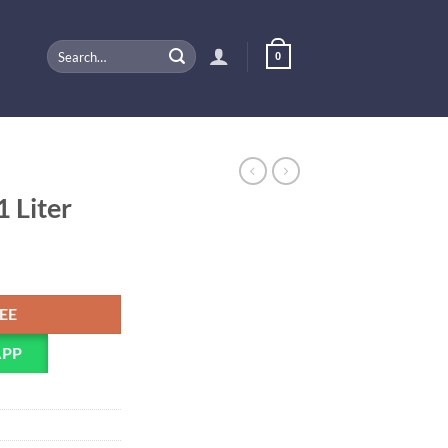
Search
0
for:
1 Liter
PEE
APP