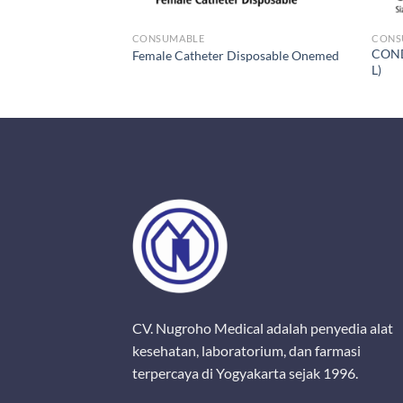
CONSUMABLE
CONS
COND
ox 12s
Female Catheter Disposable Onemed
L)
P3K
CV. Nugroho Medical adalah penyedia alat
OneMed Plesterin Aqua (Ece
kesehatan, laboratorium, dan farmasi
terpercaya di Yogyakarta sejak 1996.