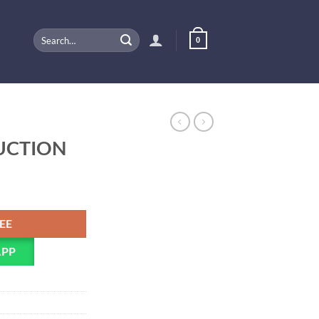
Search
0
for:
UCTION
PEE
APP