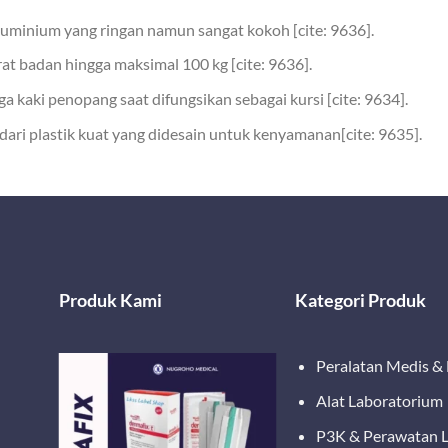
luminium yang ringan namun sangat kokoh [cite: 9636].
badan hingga maksimal 100 kg [cite: 9636].
 kaki penopang saat difungsikan sebagai kursi [cite: 9634].
ri plastik kuat yang didesain untuk kenyamanan[cite: 9635].
Produk Kami
Kategori Produk
Peralatan Medis &
Alat Laboratorium
P3K & Perawatan 