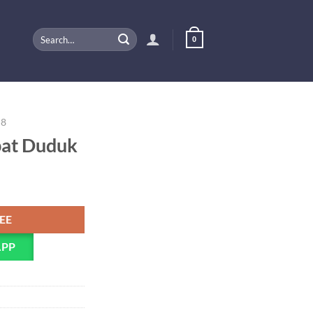
Search
0
for:
 8
at Duduk
PEE
APP