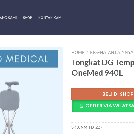
ANG KAMI
SHOP
KONTAK KAMI
HOME
/
KESEHATAN LAINNYA
Tongkat DG Temp
OneMed 940L
BELI DI SHO
ORDER VIA WHATS
SKU:
NM-TD-229