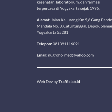
kesehatan, laboratorium, dan farmasi
terpercaya di Yogyakarta sejak 1996.
Alamat:
Jalan Kaliurang Km 5,6 Gang Pand
Mandala No. 3, Caturtunggal, Depok, Slema
Yogyakarta 55281
ALAT KESEHATAN LAINNYA
P3K
CERVICAL BRUSH OneMed Box
OneMed Plesterin Aqua (Ece
Telepon:
081391116091
100’s
Email:
nugroho_med@yahoo.com
Web Dev by
Trafficlab.id